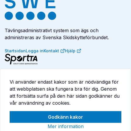
Tävlingsadministrativt system som ägs och
administreras av Svenska Skidskytteförbundet.
Startsidan
Logga in
Kontakt
Hjälp
SportTA är ett system för tävlingsadministration, event,
medlemskap, licenser och betalningar. Anpassat för
Vi använder endast kakor som är nödvändiga för
idrottsförbund och föreningar som vill effektivisera sina
att webbplatsen ska fungera bra för dig. Genom
processer.
att fortsätta surfa på den här sidan godkänner du
Läs mer på
consid.com/sportta
vår användning av cookies.
Godkänn kakor
Mer information