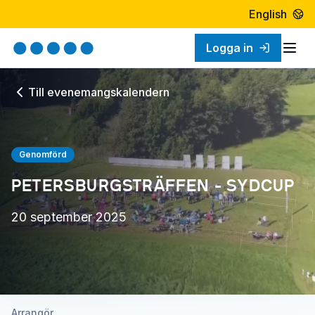
English
Logga in
Öpp
Till evenemangskalendern
Genomförd
PETERSBURGSTRÄFFEN - SYDCUP
20 september 2025
Arrangör