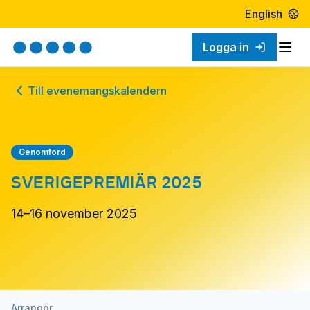
English
Logga in
Öpp
Till evenemangskalendern
Genomförd
SVERIGEPREMIÄR 2025
14–16 november 2025
Arrangör