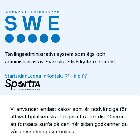
Tävlingsadministrativt system som ägs och
administreras av Svenska Skidskytteförbundet.
Startsidan
Logga in
Kontakt
Hjälp
SportTA är ett system för tävlingsadministration, event,
medlemskap, licenser och betalningar. Anpassat för
Vi använder endast kakor som är nödvändiga för
idrottsförbund och föreningar som vill effektivisera sina
att webbplatsen ska fungera bra för dig. Genom
processer.
att fortsätta surfa på den här sidan godkänner du
Läs mer på
consid.com/sportta
vår användning av cookies.