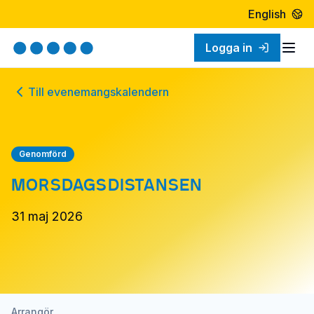
English
Logga in
Öpp
Till evenemangskalendern
Genomförd
MORSDAGSDISTANSEN
31 maj 2026
Arrangör