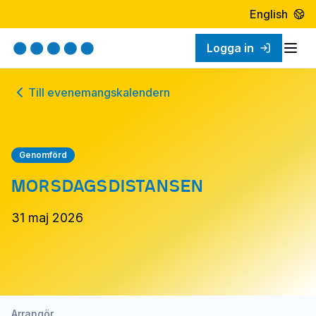
English
Logga in
Öpp
Till evenemangskalendern
Genomförd
MORSDAGSDISTANSEN
31 maj 2026
Arrangör