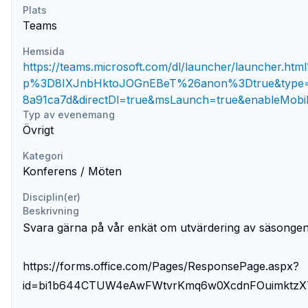
Plats
Teams
Hemsida
https://teams.microsoft.com/dl/launcher/launche
p%3D8IXJnbHktoJOGnEBeT%26anon%3Dtrue&type=m
8a91ca7d&directDl=true&msLaunch=true&enableMobi
Typ av evenemang
Övrigt
Kategori
Konferens / Möten
Disciplin(er)
Beskrivning
Svara gärna på vår enkät om utvärdering av säsongen (k
https://forms.office.com/Pages/ResponsePage.aspx?
id=bi1b644CTUW4eAwFWtvrKmq6w0XcdnFOuimktz